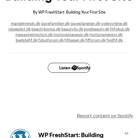
By WP FreshStart: Building Your First Site
mandetrends.dk
gavefamilien.dk
gaveplaneten.dk
oplevonline.dk
rejsepilot.dk
beautybonus.dk
beautyliv.dk
evigbeauty.dk
fitfokus.dk
magasinetmotion.dk
motionsmagasin.dk
motionsmentor.dk
bedstefif.dk
fidusforum.dk
fifbasen.dk
fifforum.dk
findfif.dk
findnyhed.dk
frifidus.dk
guidehimlen.dk
guideportalen.dk
infoguru.dk
infolinjen.dk
nethint.dk
topguide.dk
fashionfokus.dk
fashionforummet.dk
frifashion.dk
nytrend.dk
shopstil.dk
stilsnak.dk
trendforum.dk
trendtid.dk
trendtips.dk
trendtricks.dk
brancheboost.dk
businessbladet.dk
businessbonus.dk
Listen on Spotify
butiksblog.dk
fedfinans.dk
forretningsfolk.dk
Report content on Spotify
WP FreshStart: Building