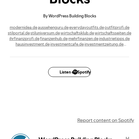
By WordPress Building Blocks
modernidea.de
aussehenguru.de
everydayoutfits.de
outfitprofi.de
stilportal.de
stiluniversum.de
wirtschaftsklub.de
wirtschaftsseiten.de
ihrfinanzprofi.de
finanzenhub.de
mehrfinanzen.de
industrietipps.de
hausinvestment.de
investmentcafe.de
investmentzeitung.de
investorblogs.de
topinvestition.de
investiereneinfach.de
dasgeldforum.de
geldundsteuern.de
essenderblog.de
mehressen.de
cityessen.de
essengesund.de
essensschmiede.de
bestergeschmack.de
mehrschmecken.de
aktivfreak.de
athletenmagazin.de
hobbyathlet.de
cleversportlich.de
mehrsportlich.de
Listen on Spotify
fitnessfaktor.de
lokalfitness.de
gesundgeist.de
Report content on Spotify