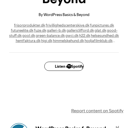
By WordPress Basics & Beyond
frisorprodukter.dk
frivillighedscenterskive.dk
funpictures.dk
futureelite.dk
fuze.dk
galleri-b.dk
gallericlifford.dk
glat.dk
good-
stuff.dk
gool.dk
green-balance.dk
gwcj.dk
h22.dk
helsesundhed.dk
hentfaktura.dk
higi.dk
himmelskehund.dk
hodjafilmklub.dk
hoffmannsrideudstyr.dk
hosrikke.dk
htp-iso.dk
huekoersel.dk
iconlounge.dk
igi.dk
ikk.dk
ildfolket.dk
ilirida.dk
ingermaj.dk
inks.dk
insanma.dk
internetgaver.dk
iyc.dk
jagtskabe.dk
jelex.dk
sandpriser.dk
aertesten.dk
perlestenpriser.dk
pigstenpriser.dk
stenmelpriser.dk
traebriketpriser.dk
Listen on Spotify
traepillepriser.dk
Report content on Spotify