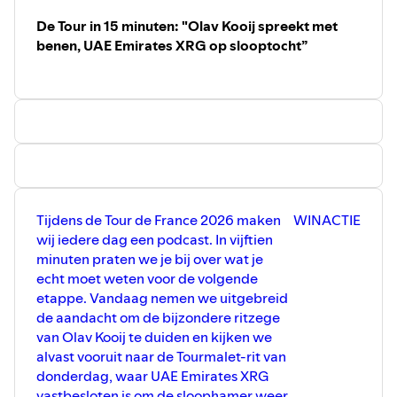
ploeg lieten niets aan het toeval over en overklasten de
De Tour in 15 minuten: "Olav Kooij spreekt met
concurrentie op de flanken van de Tourmalet. Visma |
benen, UAE Emirates XRG op slooptocht”
Lease a Bike had weliswaar een plan gemaakt om hun
aartsrivalen voor te zijn, maar dankzij de
sprintersploegen was dat
gameplan
al om zeep voordat
ze er überhaupt aan konden beginnen.
Uiteraard zijn er verzachtende omstandigheden voor het
Nederlandse WorldTeam. Van het beoogde achttal dat
afgelopen winter werd aangemerkt door Visma | Lease a
Bike, ontbreken er in deze Tour liefst drie. Volgens onze
verslaggevers Maxim Horssels en Youri IJnsen legde de
Tijdens de Tour de France 2026 maken
WINACTIE
Pyreneeënrit pijnlijk bloot dat de gekozen tactiek van
wij iedere dag een podcast. In vijftien
Visma | Lease a Bike vooral Wout van Aert miste.
minuten praten we je bij over wat je
Daarnaast sloopte UAE Emirates XRG de concurrentie
echt moet weten voor de volgende
met twee kopmannen: niet alleen Pogacar, maar ook
etappe. Vandaag nemen we uitgebreid
Isaac Del Toro.
de aandacht om de bijzondere ritzege
Net die twee beproefde strategieën - het
van Olav Kooij te duiden en kijken we
duokoopmanschap (Vingegaard en Primož Roglič in
alvast vooruit naar de Tourmalet-rit van
2022) en de satalietrenner naar voren sturen (Wout van
donderdag, waar UAE Emirates XRG
Aert) - zijn in het verleden succesvol geweest voor Visma |
vastbesloten is om de sloophamer weer