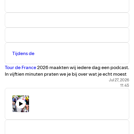
Tijdens de
Tour de France
2026 maakten wij iedere dag een podcast.
In vijftien minuten praten we je bij over wat je echt moest
weten voor de volgende etappe. Bij de slotrit gaat dat
Jul 27, 2026
11:45
natuurlijk niet, maar staan we wel uitgebreid stil bij de
waanzinnige zege van Mathieu van der Poel, de eindzege
van Tadej Pogacar en alle andere truiwinnaars. In een
kleine twaalf minuten deze keer.
De Tour-organisatie wilde graag opnieuw Montmartre in
het parcours van de slotrit opnemen, maar ook de
sprinters een kans bieden. Dat spektakelstuk kregen ze.