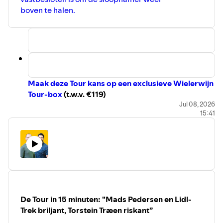
Lease a Bike. Nu zullen ze opnieuw naar de tekentafel
boven te halen.
moeten. Dat geldt na een paar opgaves ook voor enkele
sprintploegen met oog op de sprintrit van vrijdag. In
Bordeaux gaat Olav Kooij jagen op een nieuwe ritzege,
maar er zijn nog veel meer kapers op de kust. Luister dus
snel!
Maak deze Tour kans op een exclusieve Wielerwijn
Tour-box
(t.w.v. €119)
Jul 08, 2026
15:41
Debutant en meteen de eerste sprintrit winnen die er is.
Kooij levert meteen waar voor zijn geld en bewijst vooral
zichzelf een dienst. Lang waren er bij Decathlon CMA
CGM twijfels om hem mee te nemen, nadat het
Jachtluipaard van Numansdorp lang af te rekenen kreeg
met een virus. In de koersen die hij vooraf reed, bewees hij
wel meteen zijn waarde. Dat hij nu in de Tour direct zijn
gram haalt, zal de jongeling goed doen. Mooi was ook het
De Tour in 15 minuten: "Mads Pedersen en Lidl-
moment waarop Paul Seixas hem feliciteert met zijn
Trek briljant, Torstein Træen riskant”
ritzege. De druk is eraf.