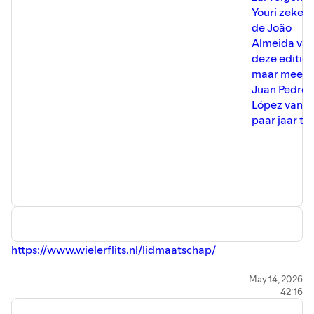
Youri zeker 
de João
Almeida va
deze editie z
maar meer 
Juan Pedro
López van e
paar jaar te
https://www.wielerflits.nl/lidmaatschap/
Sven Pijnenburg verliest linkerbeen
May 14, 2026
42:16
https://www.wielerflits.nl/nieuws/sven-pijnenburg-23-
verliest-linkerbeen-na-aanrijding-ik-heb-helaas-alles-