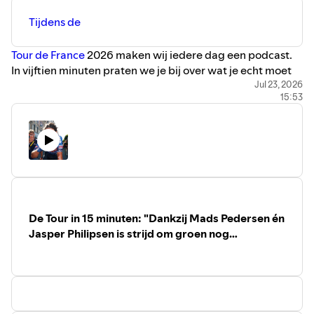
de strijd om het groen kan de beslissing vallen en ook de
Tijdens de
bolletjestrui zal zijn apotheose kennen. Wat we kunnen
verwachten? Luister snel naar de podcast!
Tour de France
2026 maken wij iedere dag een podcast.
In vijftien minuten praten we je bij over wat je echt moet
weten voor de volgende etappe. Vandaag staan we stil bij
Jul 23, 2026
15:53
de straffe zege van Richard Carapaz, de ontbrande strijd
in het bergklassement en de klasse waarmee Mads
Pedersen het puntenklassement naar zich toe probeert te
trekken. Én uiteraard blikken we vooruit naar Alpe
d’Huez.
Eindelijk kregen de aanvallers een keertje de ruimte van
het peloton. Betekende dit dat de gemiddelde snelheid
lager lag? Allerminst. Het meest straffe van de dag was
De Tour in 15 minuten: "Dankzij Mads Pedersen én
misschien nog wel dat ‘zwaargewicht’ Mads Pedersen
Jasper Philipsen is strijd om groen nog
zichzelf helemaal uit elkaar trok op de eerste bergen van
spannend"
de dag om bij de tussensprint de volle mep te pakken.
Daardoor heeft hij een grote stap gezet naar de eindzege
in het puntenklassement. De strijd om de bolletjestrui
barstte dan weer helemaal open, maar ritwinnaar