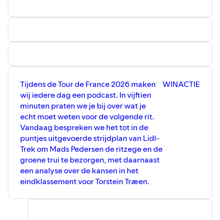
Uiteraard blikken we in deze aflevering ook vooruit naar
de rit van donderdag. Dan staat de eerste en meteen ook
enige Pyreneeënrit op het programma. Tim Wellens
kondigde eerder deze week al aan dat UAE Emirates in
de eerste week vol voor één etappe gaat, maar dat ze
daarvoor al twee keer hadden gewonnen. Mannen als
Seixas en uiteraard ook Jonas Vingegaard en Remco
Tijdens de Tour de France 2026 maken
WINACTIE
Evenepoel moeten zich weren, want UAE Emirates XRG
wij iedere dag een podcast. In vijftien
gaat hen weer bij de keel pakken en proberen deze dicht
minuten praten we je bij over wat je
te knijpen. Mis niets!
echt moet weten voor de volgende rit.
Vandaag bespreken we het tot in de
puntjes uitgevoerde strijdplan van Lidl-
Trek om Mads Pedersen de ritzege en de
groene trui te bezorgen, met daarnaast
een analyse over de kansen in het
eindklassement voor Torstein Træen.