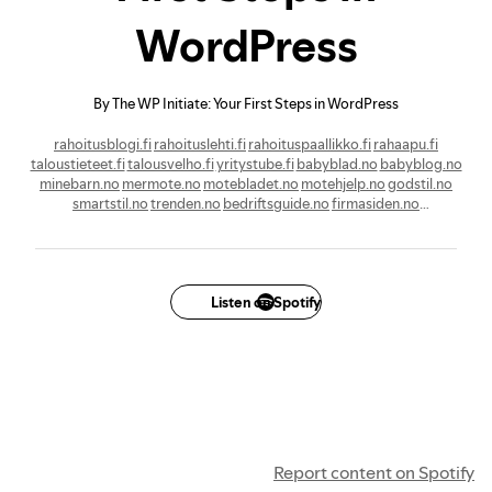
WordPress
By The WP Initiate: Your First Steps in WordPress
rahoitusblogi.fi
rahoituslehti.fi
rahoituspaallikko.fi
rahaapu.fi
taloustieteet.fi
talousvelho.fi
yritystube.fi
babyblad.no
babyblog.no
minebarn.no
mermote.no
motebladet.no
motehjelp.no
godstil.no
smartstil.no
trenden.no
bedriftsguide.no
firmasiden.no
forretningsforum.no
industribladet.no
investeringen.no
spisetips.no
aktivstart.no
fitnessfeber.no
helsefif.no
boligmagi.no
byggebloggen.no
bedrebygging.no
dataliv.no
datasonen.no
techblad.no
teknologiforum.no
gledeguide.no
hobbyklar.no
hobbytips.no
superliv.no
dinlykke.no
Listen on Spotify
merlykkelig.no
netguide.no
Report content on Spotify