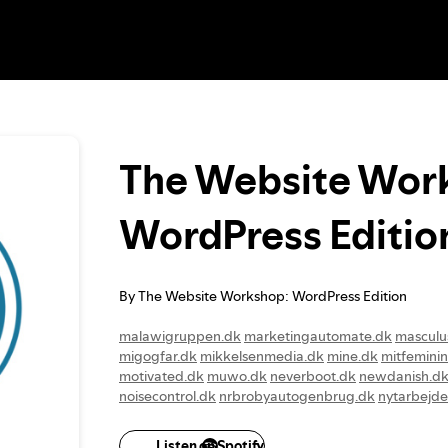
The Website Wor
WordPress Editio
By The Website Workshop: WordPress Edition
malawigruppen.dk
marketingautomate.dk
masculu
migogfar.dk
mikkelsenmedia.dk
mine.dk
mitfeminin
motivated.dk
muwo.dk
neverboot.dk
newdanish.d
noisecontrol.dk
nrbrobyautogenbrug.dk
nytarbejde
oversaettercentret.dk
pana.dk
papir-iso.dk
passat3
phoenixflight.dk
photomotion.dk
pingvinen-struer.
Listen on Spotify