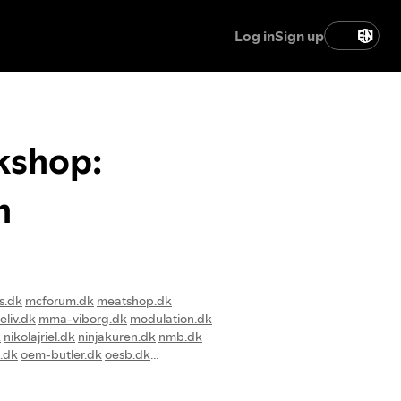
Log in
Sign up
EN
kshop:
n
s.dk
mcforum.dk
meatshop.dk
eliv.dk
mma-viborg.dk
modulation.dk
k
nikolajriel.dk
ninjakuren.dk
nmb.dk
.dk
oem-butler.dk
oesb.dk
c.com
pc-huset.dk
pcnordic.dk
dk
pinpon.dk
poplen.dk
vcddh.dk
viking-