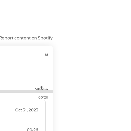
er.dk
brosand.dk
fugesandpriser.dk
Report content on Spotify
Share
00:26
Oct 31, 2023
00:26