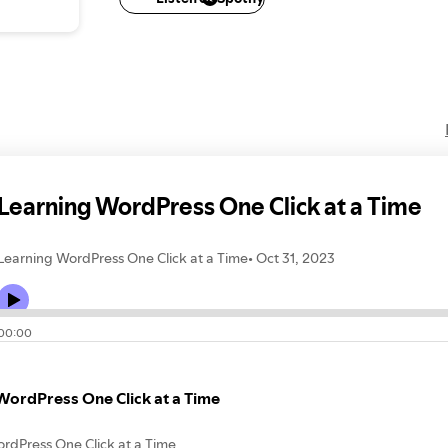
jordforbedringpriser.dk
rhodojord.dk
plantejordpris
Learning WordPress One Click at a Time
Learning WordPress One Click at a Time
Oct 31, 2023
00:00
WordPress One Click at a Time
rdPress One Click at a Time