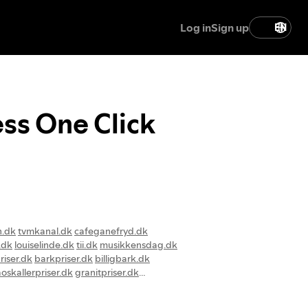
Log in
Sign up
EN
ss One Click
n.dk
tvmkanal.dk
cafeganefryd.dk
.dk
louiselinde.dk
tii.dk
musikkensdag.dk
priser.dk
barkpriser.dk
billigbark.dk
oskallerpriser.dk
granitpriser.dk
iser.dk
bedmuld.dk
plaenedress.dk
topdressingpriser.dk