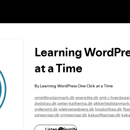
Learning WordPre
at a Time
By Learning WordPress One Click at a Time
omstillingdanmark.dk
energitte.dk
smil-i-hverdage
dvdstrax.dk
peter-katherina.dk
sikkerhedidanmark
gylleramt.dk
julebyenesbjerg.dk
hosdorthea.dk
flis
pinjepriser.dk
pyntepriser.dk
kakaoflispriser.dk
kaka
rullepriser.dk
afretningsgrus.dk
stabilpriser.dk
mixpr
muldpriser.dk
spagnumpriser.dk
goedningpriser.dk
Listen on Spotify