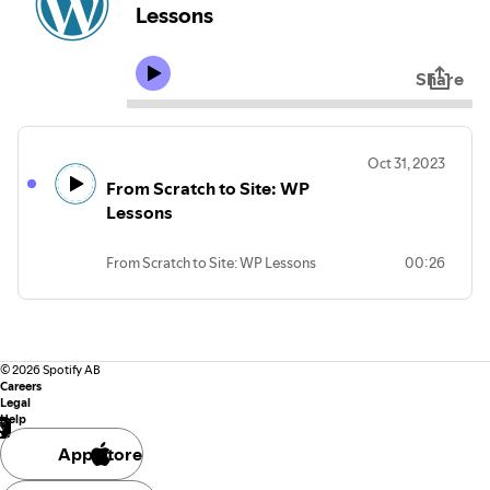
Lessons
Share
Oct 31, 2023
From Scratch to Site: WP
Lessons
From Scratch to Site: WP Lessons
00:26
©
2026
Spotify AB
Careers
Legal
Help
App Store