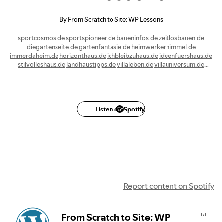
By From Scratch to Site: WP Lessons
sportcosmos.de
sportspioneer.de
baueninfos.de
zeitlosbauen.de
diegartenseite.de
gartenfantasie.de
heimwerkerhimmel.de
immerdaheim.de
horizonthaus.de
ichbleibzuhaus.de
ideenfuershaus.de
stilvolleshaus.de
landhaustipps.de
villaleben.de
villauniversum.de
datendoctor.de
datenphilosophie.de
elektroadvisor.de
elektrocoach.de
elektrokompass.de
elektronikzeitung.de
elektronikblogger.de
elektronikpilot.de
techdelight.de
techempfehlung.de
techkompakt.de
techkompass.de
techlogger.de
techseiten.de
techniktricks.de
technologiekompass.de
technologieplanet.de
Listen on Spotify
deinehobbies.de
hobbygeek.de
erholungscoach.de
Report content on Spotify
From Scratch to Site: WP