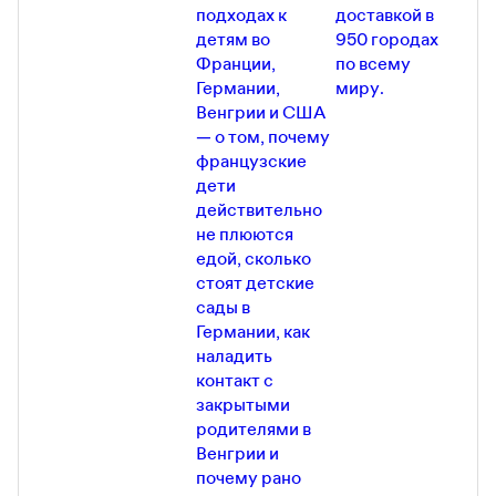
подходах к
доставкой в
детям во
950 городах
Франции,
по всему
Германии,
миру.
Венгрии и США
— о том, почему
французские
дети
действительно
не плюются
едой, сколько
стоят детские
сады в
Германии, как
наладить
контакт с
закрытыми
родителями в
Венгрии и
почему рано