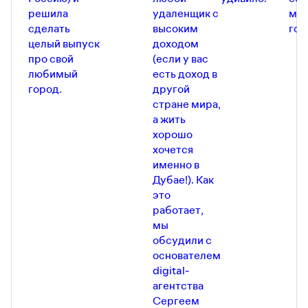
решила
удаленщик с
мес
сделать
высоким
гор
целый выпуск
доходом
про свой
(если у вас
любимый
есть доход в
город.
другой
стране мира,
а жить
хорошо
хочется
именно в
Дубае!). Как
это
работает,
мы
обсудили с
основателем
digital-
агентства
Сергеем