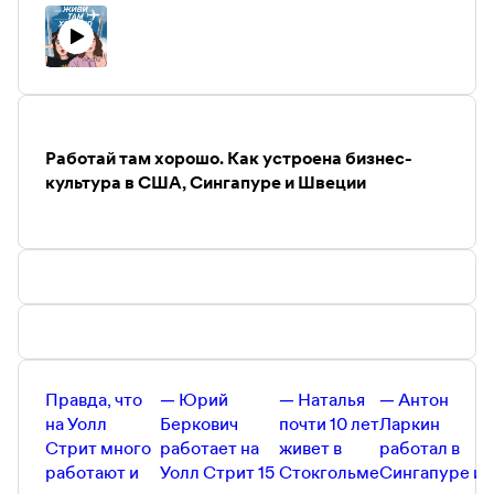
Официальная страница программы
Startup Latvia
startuplatvia.eu
Ассоциация стартапов Латвии
https://startin.lv/
Подкаст
Мужчина, вы куда?
Работай там хорошо. Как устроена бизнес-
Другие полезные ссылки от наших партнеров:
культура в США, Сингапуре и Швеции
Промокод на 20%-скидку на первую сессию с
психотерапевтом «
Ясно
» —
JIVIHOROSHO
Сервис онлайн-переводов TransferGo
—
http://bit.ly/06_Jivi_tam_tGo
Поддержать нас на Patreon можно тут —
https://www.patreon.com/Jivi_Xorosho
Приходите к нам в инстаграм и делитесь своими
историями —
https://www.instagram.com/jivi_horosho/
Наш телеграм-канал (где мы собираем уютное
Правда, что
— Юрий
— Наталья
— Антон
комьюнити, а еще там много полезного) —
на Уолл
Беркович
почти 10 лет
Ларкин
https://t.me/Jivi_xorosho
Стрит много
работает на
живет в
работал в
Инстаграм Даши Жук —
работают и
Уолл Стрит 15
Стокгольме
Сингапуре и 
https://www.instagram.com/daria_beatle