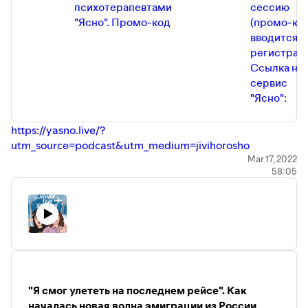
психотерапевтами
сессию
"Ясно". Промо-код
(промо-ко
вводится п
регистраци
Ссылка на
сервис
"Ясно":
https://yasno.live/?
utm_source=podcast&utm_medium=jivihorosho
Mar 17, 2022
58:05
Полезные ссылки:
Популярный телеграм-канал про Грузию —
https://t.me/nlevshitstelegram/5300
Популярный телеграм-канал по релокации в Армению
—
https://t.me/relocationArmenia
Еще один чат по релокации в Армению (в нем сидит, в
том числе, министр экономики Армении и иногда
отвечает на вопросы участников) —
"Я смог улететь на последнем рейсе". Как
https://t.me/+szFNNJqf1J42Zjhi
началась новая волна эмиграции из России