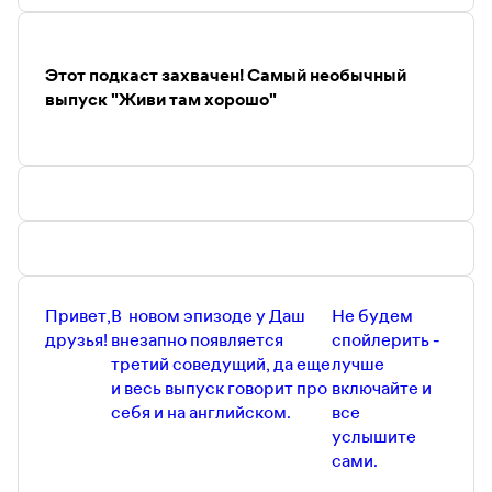
Инстаграм Даши Жук —
https://www.instagram.com/daria_beatle
Телеграм-канал Даши Жук —
https://t.me/dashabeatle
Этот подкаст захвачен! Самый необычный
Наша почта тут —
Jivi.podcast@gmail.com
выпуск "Живи там хорошо"
Привет,
В новом эпизоде у Даш
Не будем
друзья!
внезапно появляется
спойлерить -
третий соведущий, да еще
лучше
и весь выпуск говорит про
включайте и
себя и на английском.
все
услышите
сами.