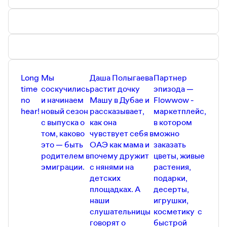
Long
Мы
Даша Полыгаева
Партнер
time
соскучились
растит дочку
эпизода —
no
и начинаем
Машу в Дубае и
Flowwow -
hear!
новый сезон
рассказывает,
маркетплейс,
с выпуска о
как она
в котором
том, каково
чувствует себя в
можно
это — быть
ОАЭ как мама и
заказать
родителем в
почему дружит
цветы, живые
эмиграции.
с нянями на
растения,
детских
подарки,
площадках. А
десерты,
наши
игрушки,
слушательницы
косметику с
говорят о
быстрой