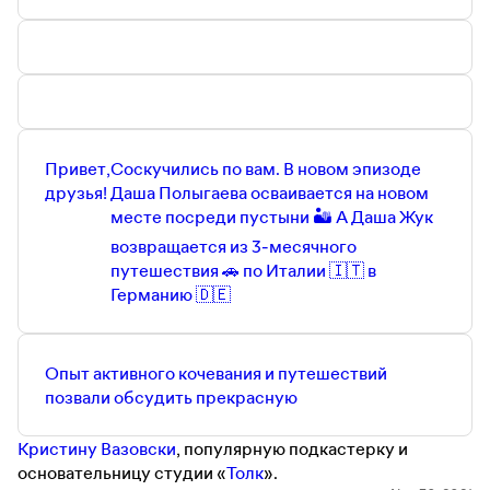
честно)
получите скидку 10% на заказ по промо-коду
JIVI
—
https://flowwow.onelink.me/PZAR/JIVI
Поддержать нас на Patreon можно тут —
https://www.patreon.com/Jivi_Xorosho
Приходите к нам в инстаграм и делитесь своими
историями —
https://www.instagram.com/jivi_horosho/
Наш телеграм-канал (где мы собираем уютное
Привет,
Соскучились по вам. В новом эпизоде
комьюнити, а еще там много полезного) —
друзья!
Даша Полыгаева осваивается на новом
https://t.me/Jivi_xorosho
месте посреди пустыни 🏜 А Даша Жук
Инстаграм Даши Жук —
возвращается из 3-месячного
https://www.instagram.com/daria_beatle
путешествия 🚗 по Италии 🇮🇹 в
Телеграм-канал Даши Жук —
https://t.me/dashabeatle
Германию 🇩🇪
Наша почта тут —
Jivi.podcast@gmail.com
Опыт активного кочевания и путешествий
позвали обсудить прекрасную
Кристину Вазовски
, популярную подкастерку и
основательницу студии «
Толк
».