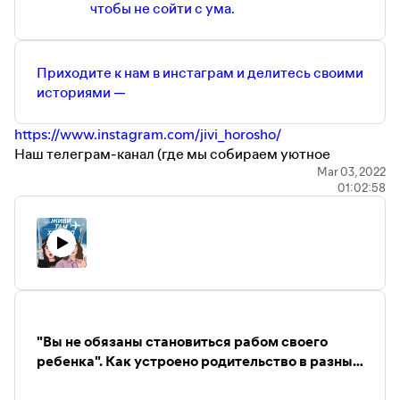
чтобы не сойти с ума.
Телеграм-канал Даши Жук —
https://t.me/dashabeatle
Поддержать нас на Patreon можно тут —
https://www.patreon.com/Jivi_Xorosho
Приходите к нам в инстаграм и делитесь своими
Наша почта тут —
Jivi.podcast@gmail.com
историями —
https://www.instagram.com/jivi_horosho/
Наш телеграм-канал (где мы собираем уютное
комьюнити, а еще там много полезного) —
Mar 03, 2022
01:02:58
https://t.me/Jivi_xorosho
Инстаграм Даши Жук —
https://www.instagram.com/daria_beatle
Телеграм-канал Даши Жук —
https://t.me/dashabeatle
Поддержать нас на Patreon можно тут —
https://www.patreon.com/Jivi_Xorosho
Наша почта тут —
Jivi.podcast@gmail.com
"Вы не обязаны становиться рабом своего
ребенка". Как устроено родительство в разных
странах мира