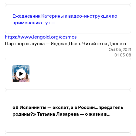
Телеграм-канал Даши Жук —
https://t.me/dashabeatle
Наша почта тут —
Jivi.podcast@gmail.com
Ежедневник Катерины и видео-инструкция по
применению тут —
https://www.lengold.org/cosmos
Партнер выпуска — Яндекс.Дзен. Читайте на Дзене о
путешествиях по России! Блог Елены Лисейкиной
Oct 05, 2021
01:03:08
«Путешествия с фотокамерой» можно найти тут
—
https://zen.yandex.ru/liseykina
Поддержать нас на Patreon можно тут
—
https://www.patreon.com/Jivi_Xorosho
Приходите к нам в инстаграм и делитесь своими
историями —
https://www.instagram.com/jivi_horosho/
Наш телеграм-канал (где мы собираем уютное
комьюнити, а еще там много полезного) —
«В Испании ты — экспат, а в России...предатель
https://t.me/Jivi_xorosho
родины?» Татьяна Лазарева — о жизни в
Инстаграм Даши Жук —
Марбелье, обучении детей в Англии и новом
https://www.instagram.com/daria_beatle
взгляде на Москву
Телеграм-канал Даши Жук —
https://t.me/dashabeatle