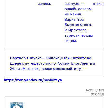
Поддержать нас на Patreon можно тут —
залива.
воздухе, —
в жизнь 
https://www.patreon.com/Jivi_Xorosho
онлайн совсем
Наша почта тут —
Jivi.podcast@gmail.com
не манил.
Вариантов
было не много.
И Ира стала
туристическим
гидом.
Партнер выпуска — Яндекс.Дзен. Читайте на
Дзене о путешествиях по России! Блог Алены и
Жени «На своих двоих» можно найти тут —
https://zen.yandex.ru/nesiditsya
Другие полезные ссылки от наших партнеров:
Nov 02, 2021
01:04:58
Промокод на 20%-скидку на первую сессию с
психотерапевтом «
Ясно
» —
JIVIHOROSHO
Сервис онлайн-переводов TransferGo —