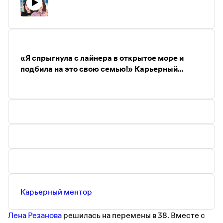
http://bit.ly/06_Jivi_tam_tGo
Flowwow - маркетплейс для заказа цветов и подарков с
доставкой в 950 городов мира. Скачайте приложение и
получите скидку 10% на заказ по промо-коду
JIVI
—
https://flowwow.onelink.me/PZAR/JIVI
«Я спрыгнула с лайнера в открытое море и
Поддержать нас на Patreon можно тут —
подбила на это свою семью!» Карьерный
https://www.patreon.com/Jivi_Xorosho
ментор Елена Резанова о поиске себя в новой
Приходите к нам в инстаграм и делитесь своими
стране
историями —
https://www.instagram.com/jivi_horosho/
Наш телеграм-канал (где мы собираем уютное
комьюнити, а еще там много полезного) —
https://t.me/Jivi_xorosho
Инстаграм Даши Жук —
https://www.instagram.com/daria_beatle
Телеграм-канал Даши Жук —
https://t.me/dashabeatle
Наша почта тут —
Jivi.podcast@gmail.com
Карьерный ментор
Лена Резанова
решилась на перемены в 38. Вместе с