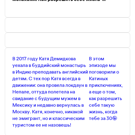
Наша почта тут —
Jivi.podcast@gmail.com
путешествие?
В 2017 году Катя Демидкова
В этом
уехала в буддийский монастырь
эпизоде мы
в Индию преподавать английский
поговорили о
детям. С тех пор Катя всегда в
Катиных
движении: она провела локдаун в
приключениях,
Непале, оттуда полетела на
а еще о том,
свидание с будущим мужем в
как разрешить
Мексику и недавно вернулась в
себе такую
Москву. Катя, конечно, никакой
жизнь, когда
не эмигрант, но и классическим
тебе за 30🤪
туристом ее не назовешь!