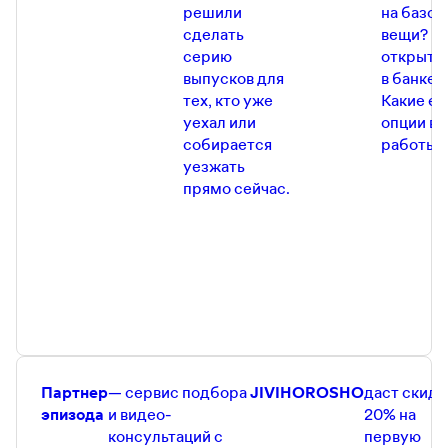
https://t.me/Jivi_xorosho
решили
на базов
Инстаграм Даши Жук —
сделать
вещи? К
https://www.instagram.com/daria_beatle
серию
открыть 
Телеграм-канал Даши Жук —
https://t.me/dashabeatle
выпусков для
в банке?
тех, кто уже
Какие ес
уехал или
опции в 
собирается
работы?
уезжать
прямо сейчас.
Партнер
— сервис подбора
JIVIHOROSHO
даст скидк
эпизода
и видео-
20% на
консультаций с
первую