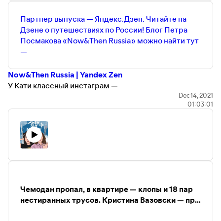
Партнер выпуска — Яндекс.Дзен. Читайте на
Дзене о путешествиях по России! Блог Петра
Посмакова «Now&Then Russia» можно найти тут
—
Now&Then Russia | Yandex Zen
У Кати классный инстаграм —
https://instagram.com/katya.mononoke
Dec 14, 2021
01:03:01
Выпуск подкаста «Не перебивай» про Катины
приключения в Непале слушайте тут —
https://podcasts.apple.com/ru/podcast
Другие полезные ссылки от наших партнеров:
Промокод на 20%-скидку на первую сессию с
психотерапевтом «
Ясно
» —
JIVIHOROSHO
Сервис онлайн-переводов TransferGo —
Чемодан пропал, в квартире — клопы и 18 пар
http://bit.ly/06_Jivi_tam_tGo
нестиранных трусов. Кристина Вазовски — про
Flowwow - маркетплейс для заказа цветов и подарков с
жизнь цифровой кочевницы (максимально
доставкой в 950 городов мира. Скачайте приложение и