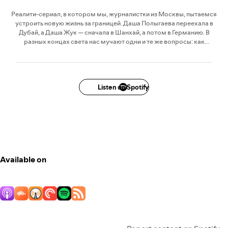
Реалити-сериал, в котором мы, журналистки из Москвы, пытаемся
устроить новую жизнь за границей. Даша Полыгаева переехала в
Дубай, а Даша Жук — сначала в Шанхай, а потом в Германию. В
разных концах света нас мучают одни и те же вопросы: как
построить карьеру в новой стране? как найти новых друзей и не
потерять старых? как интегрироваться в местное комьюнити и стать
своим? В подкасте вы услышите наши истории и истории других
эмигратов, которые вместе с нами учатся жить там хорошо!
Listen on Spotify
(Группа СБПЧ разрешила нам использовать в качестве саундтрека
классную песню «Живи там хорошо»)
Available on