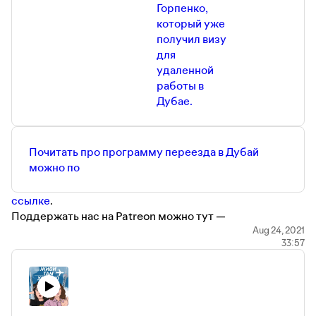
Горпенко,
который уже
получил визу
для
удаленной
работы в
Дубае.
Почитать про программу переезда в Дубай
можно по
ссылке
.
Поддержать нас на Patreon можно тут —
https://www.patreon.com/Jivi_Xorosho
Aug 24, 2021
33:57
Приходите к нам в инстаграм и делитесь своими
историями —
https://www.instagram.com/jivi_horosho/
Наш телеграм-канал (где мы собираем уютное
комьюнити, а еще там много полезного) —
https://t.me/Jivi_xorosho