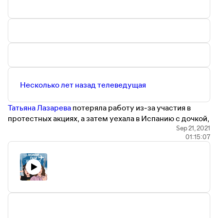
Наша почта тут —
Jivi.podcast@gmail.com
Несколько лет назад телеведущая
Татьяна Лазарева
потеряла работу из-за участия в
протестных акциях, а затем уехала в Испанию с дочкой,
и с тех пор она проводит там существенную часть
Sep 21, 2021
01:15:07
своего времени. Татьяна не называет этот формат
жизни эмиграцией, и мы вместе с ней разбираемся,
каково это — жить на две страны. А еще
расспрашиваем, почему дети Лазаревой получают
среднее образование в Англии, а не в России и
обсуждаем, как опыт жизни в другой стране меняет ее
взгляд на Москву.
А в самом начале выпуска Даша Жук рассказывает о