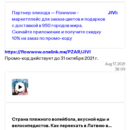
Партнер эпизода — Flowwow -
JIVI:
маркетплейс для заказа цветов и подарков
с доставкой в 950 городов мира.
Скачайте приложение и получите скидку
10% на заказ по промо-коду
https://flowwow.onelink.me/PZAR/JIVI
Промо-код действует до 31 октября 2021 г.
Aug 17, 2021
38:09
Другие полезные ссылки от наших партнеров:
Промокод на 20%-скидку на первую сессию с
психотерапевтом «
Ясно
» —
JIVIHOROSHO
Сервис онлайн-переводов TransferGo
—
http://bit.ly/06_Jivi_tam_tGo
Поддержать нас на Patreon можно тут —
https://www.patreon.com/Jivi_Xorosho
Приходите к нам в инстаграм и делитесь своими
Страна пляжного волейбола, вкусной еды и
историями —
велосипедистов. Как переехать в Латвию в
https://www.instagram.com/jivi_horosho/