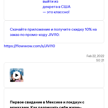
выйти из
декрета в США
— это классно!
Скачайте приложение и получите скидку 10% на
заказ по промо-коду JIVI10:
https://flowwow.com/s/JIVI10
Приходите к нам в инстаграм и делитесь своими
Feb 22, 2022
50:21
историями —
https://www.instagram.com/jivi_horosho/
Наш телеграм-канал (где мы собираем уютное
комьюнити, а еще там много полезного) —
https://t.me/Jivi_xorosho
Инстаграм Даши Жук —
https://www.instagram.com/daria_beatle
Телеграм-канал Даши Жук —
https://t.me/dashabeatle
Поддержать нас на Patreon можно тут —
Первое свидание в Мексике и локдаун с
https://www.patreon.com/Jivi_Xorosho
монахами. Как разрешить себе жизнь-